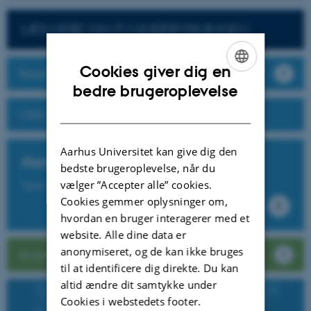
LÆS MERE OM IT I UNDERVISNINGEN
Cookies giver dig en
Besøg Brightspace
ENGLISH
bedre brugeroplevelse
DANISH
Ofte stillede spørgsmål
Aarhus Universitet kan give dig den
Kontakt CED Support
bedste brugeroplevelse, når du
vælger ”Accepter alle” cookies.
Opret supportsag eller ring til 87150575
Cookies gemmer oplysninger om,
hvordan en bruger interagerer med et
website. Alle dine data er
anonymiseret, og de kan ikke bruges
Brightspace vejledning til studerende
til at identificere dig direkte. Du kan
altid ændre dit samtykke under
Cookies i webstedets footer.