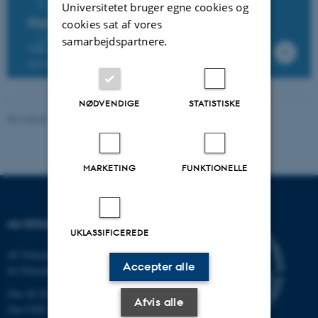
Universitetet bruger egne cookies og
Kom på Brightspace kursus
cookies sat af vores
samarbejdspartnere.
Find nærmere information om og tilmeld dig
kurser i Brightspace.
NØDVENDIGE
STATISTISKE
Revideret 16.04.2026
-
AU Educate redaktionen
MARKETING
FUNKTIONELLE
AU EDUCATE
UKLASSIFICEREDE
AU Educate er udarbejdet af Centre
Accepter alle
for Educational Development.
Om AU Educate
Afvis alle
Om CED