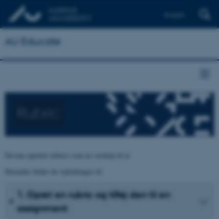
English
AU Educate
Rubric
Du kan oprettet rubrics som en værktøj til at
Herunder finder du vejledninger til:
1. Opret en rubric og tilføj den til en
assignment