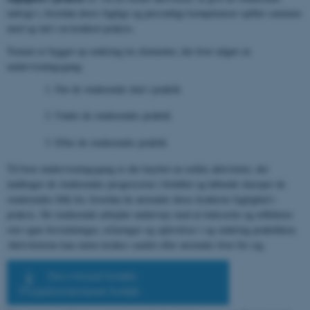
indsigt i, hvordan deres faglige og personlige kompetencer spiller sammen
med og ind i en konkret praksis.
Temaet er bygget op omkring tre elementer, der hver udgør en
undervisningsgang:
Før de studerende skal i praktik
Under de studerendes praktik
Efter de studerendes praktik
Til hver undervisningsgang er der knyttet en række aktiviteter, der
inddrager de studerendes progression i forløbet og løbende skærper de
studerendes blik for, hvordan de anvender deres konkrete faglighed i
praksis. De studerende arbejder undervejs med at italesætte og reflektere
over egne forventninger, erfaringer og oplevelser i og omkring praktikken.
Aktiviteterne kan enten tænkes samlet eller anvendes hver for sig.
Download forløb:
Projektorienteret forløb