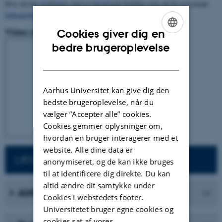
Hvis du har problemer med at downloade forløbet som zip-fil så kontakt
Educate@au.dk
Video om forløbet "Projektorienteret forløb"
Cookies giver dig en
ENGLISH
bedre brugeroplevelse
DANISH
Aarhus Universitet kan give dig den
bedste brugeroplevelse, når du
vælger ”Accepter alle” cookies.
Cookies gemmer oplysninger om,
hvordan en bruger interagerer med et
website. Alle dine data er
LÆS MERE OM STUDIEKOMPETENCER
anonymiseret, og de kan ikke bruges
til at identificere dig direkte. Du kan
altid ændre dit samtykke under
Aktiviteter
Cookies i webstedets footer.
Universitetet bruger egne cookies og
cookies sat af vores