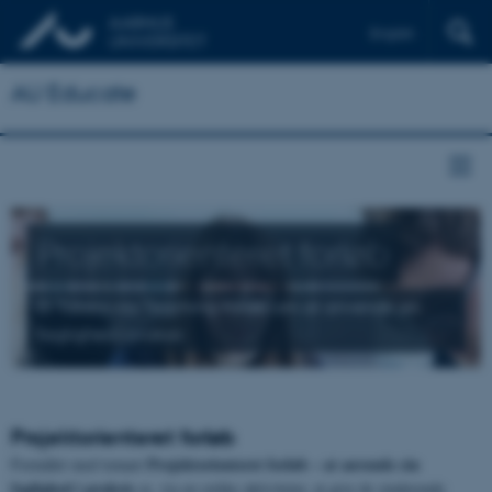
English
AU Educate
Projektorienteret forløb
Et Takeaway Teaching-forløb om at anvende sin
faglighed i praksis
Projektorienteret forløb
Projektorienteret forløb – at anvende sin
Formålet med temaet
faglighed i praksis
er, via en række aktiviteter, at give de studerende