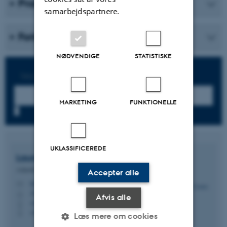
Praksiseksempler
samarbejdspartnere.
Forløb
NØDVENDIGE
STATISTISKE
Søg:
MARKETING
FUNKTIONELLE
7
UKLASSIFICEREDE
Laura Cordes
Felby
Adjunkt
Accepter alle
lcf@au.dk
M
1911, 329
H
Afvis alle
+4528129330
P
+4528129330
P
Læs mere om cookies