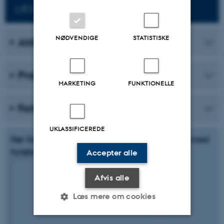
LÆS MERE OM FEEDBACK
NØDVENDIGE
STATISTISKE
Aktiviteter
Praksiseksempler
MARKETING
FUNKTIONELLE
Forløb
UKLASSIFICEREDE
Hør Solveig Gade fortælle om sine erfaringer med
forløbet "Feedback på tekst i grupper"
Accepter alle
Afvis alle
Læs mere om cookies