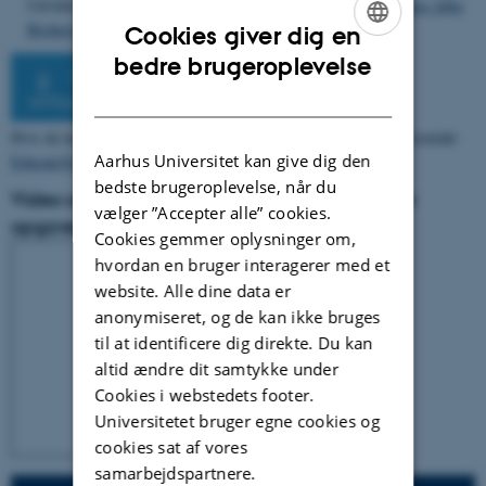
Udviklet af Anders Foss (cand. mag, i medievidenskab) og
Rose Alba
Broberg
(cand.mag. i medievidenskab).
Cookies giver dig en
ENGLISH
bedre brugeroplevelse
Download forløb: Peer feedback på
DANISH
skriflige opgaver
Hvis du har problemer med at downloade forløbet som zip-fil så kontakt
Aarhus Universitet kan give dig den
Educate@au.dk
bedste brugeroplevelse, når du
Video om forløbet "Peer feedback på skriftlige
vælger ”Accepter alle” cookies.
opgaver"
Cookies gemmer oplysninger om,
hvordan en bruger interagerer med et
website. Alle dine data er
anonymiseret, og de kan ikke bruges
til at identificere dig direkte. Du kan
altid ændre dit samtykke under
Cookies i webstedets footer.
Universitetet bruger egne cookies og
cookies sat af vores
samarbejdspartnere.