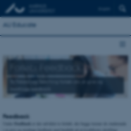
English
AU Educate
Forløb: Feedback
To Takeaway Teaching-forløb om at give og
modtage feedback
Feedback
Feedback
Under
er der udviklet to forløb, der begge træner de studerende
i at give og modtage feedback med henblik på at kvalificere skriftlige