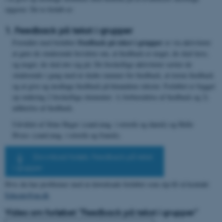
opgaver. De to forløb er:
1. Feedback på tekst i grupper
Feedback på tekst i grupper
Formålet med forløbet
er via aktiviteter
at gøre de studerende bevidste om, at feedback er noget, de skal lære,
og noget, de skal øve sig på. De forskellige aktiviteter sætter de
studerende i gang med at skabe rammer for feedback, at træne feedback
og at give og modtage feedback på hinandens tekster. Forløbet er bygget
op omkring 2 forskellige elementer: 1) forberedelse af feedback og 2)
udførelse af feedback.
Udviklet af Stine Heger (cand.mag. i retorik og dansk) og Helle
Hvass (cand.mag. i retorik og fransk).
Download forløb: Feedback på tekst
i grupper
Hvis du har problemer med at downloade forløbet som zip-fil så kontakt
Educate@au.dk
Video om forløbet "Feedback på tekst i grupper"