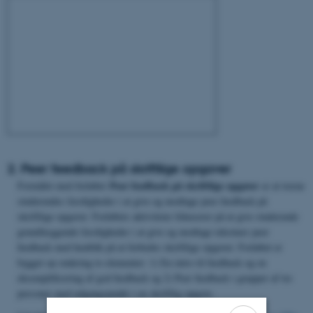
2. Peer feedback på skriftlige opgaver
Peer feedback på skriftlige opgaver
Formålet med forløbet
er at træne
studerendes færdigheder i at give og modtage peer feedback på
skriftlige opgaver. Forløbets aktiviteter fokuserer på at give studerende
grundlæggende færdigheder i at give og modtage tekstnær peer
feedback med henblik på at forbedre skriftlige opgaver. Forløbet er
bygget op omkring to elementer: 1) En intro til feedback og en
eksemplificering af god feedback og 2) Peer feedback i grupper af tre
personer med udgangspunkt i en skriftlig opgave.