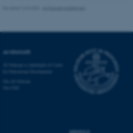
Revideret 16.04.2026
-
AU Educate redaktionen
fe_typo_user
Typo3 Association
.au.dk
AU EDUCATE
AU Educate er udarbejdet af Centre
for Educational Development.
Om AU Educate
Om CED
ASP.NET_SessionId
Microsoft Corporation
.au.dk
INDHOLD
JSESSIONID
Oracle Corporation