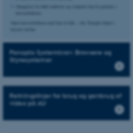
Optagelser fra både auditorie og computer kan let gemmes i
kursusfolderen.
Opret kursusfolderen med bare ét klik – vha. Panopto-linket i
kursets navbar.
Panopto Systemkrav: Browsere og
Styresystemer
Retningslinjer for brug og genbrug af
video på AU