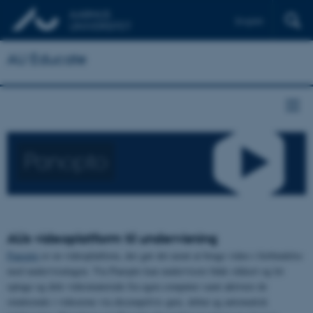
English
AU Educate
Panopto
AUs videoplatform til undervisning
Panopto
er en videoplatform, der gør det nemt at bruge video i forbindelse
med undervisningen. Via Panopto kan undervisere både sikkert og let
optage og dele videomateriale fra egen computer samt aktivere de
studerende i videoerne via eksempelvis quiz, debat og automatisk