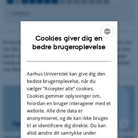
P
Q
R
S
T
U
V
W
X
Y
Z
Æ
Ø
Å
Auditorier
Cookies giver dig en
Du kan finde vejledninger ud fra vejledningernes titler i alfabetlisten oven
ENGLISH
bedre brugeroplevelse
over eller, hvis du ikke er helt sikker på hvilken vejledning du leder efter,
DANISH
kan du vælge en af kategorierne nedenunder, der vil styre i den rigtige
retning ud fra dit behov. Kategorierne indeholder de samme vejledninger
som alfabetlisten.
Aarhus Universitet kan give dig den
bedste brugeroplevelse, når du
vælger ”Accepter alle” cookies.
Cookies gemmer oplysninger om,
hvordan en bruger interagerer med et
website. Alle dine data er
anonymiseret, og de kan ikke bruges
Optagelser og livestreaming
til at identificere dig direkte. Du kan
altid ændre dit samtykke under