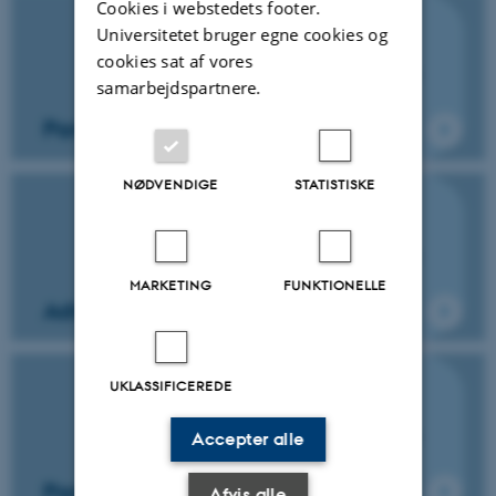
Cookies i webstedets footer.
Universitetet bruger egne cookies og
cookies sat af vores
samarbejdspartnere.
Panopto i Brightspace
NØDVENDIGE
STATISTISKE
MARKETING
FUNKTIONELLE
Administration af videoer
UKLASSIFICEREDE
Accepter alle
Panopto app
Afvis alle