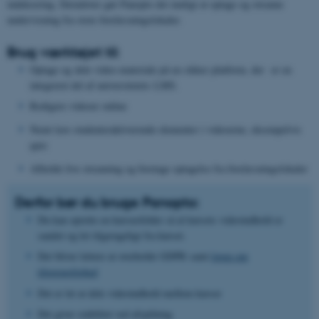
indeksering. Derudover gør Panopto det muligt at optage og streame
undervisning fra store forelæsningslokaler.
Brug værktøjet til:
Optage og dele video-materiale på en sikker platform, der er en
integreret del af universitetets LMS.
Redigere videoer online
Nemt lave studenteraktiverende elementer i videoerne, eksempelvis
quiz
Afholde live streaming og foretage optagelse fra forelæsningslokaler
Derfor bør du bruge Panopto:
Du kan oprette en kursusfolder så al kursets videoindhold er
samlet og let tilgængeligt fra kurset.
Det bliver lettere at overholde GDPR samt
loven om
tilgængelighed
Det er let at dele videoindhold mellem kurser
Det giver stabilitet ved afspilning