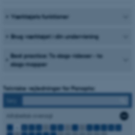
Værktøjets funktioner
Brug værktøjet i din undervisning
Best practice: To slags videoer - to
slags mapper
Tekniske vejledninger for Panopto:
Søg
Alfabetisk oversigt
...
A
B
C
D
E
F
G
H
I
J
K
L
M
N
O