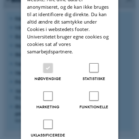
anonymiseret, og de kan ikke bruges
til at identificere dig direkte. Du kan
Fakultet:
Health
altid ændre dit samtykke under
Uddannelse:
Medicin
Cookies i webstedets footer.
Kursus:
Universitetet bruger egne cookies og
Familie - samfund
cookies sat af vores
Studieniveau:
Kandidat
samarbejdspartnere.
Holdstørrelse:
Ca. 200 studerende
Undervisningsform:
Forelæsning
Omfang:
Hele kurset
NØDVENDIGE
STATISTISKE
Primær aktivitetstype:
Viden og information
Anvendt teknologi:
Blackboard (OBS: Nu benyttes
Brightspace), Kaltura (OBS: Nu benyttes Panopto)
Hvordan casen blev
MARKETING
FUNKTIONELLE
gennemført:
Tilstedeværelsesundervisning med brug af
læringsteknologi
UKLASSIFICEREDE