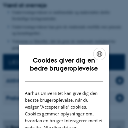
Værd at overveje
Undervisningsvideoer er multimodale og understøtter derfor
forskellige læringsmetoder.
Undervisningsvideoer kan give de studerende overblik over pensum
og kernebegreber .
Videoerne er fleksible, idet de giver de studerende mulighed for
gentagelse og justering af tempo.
Cookies giver dig en
LÆS MERE OM BLENDED LEARNING
ENGLISH
bedre brugeroplevelse
DANISH
Aktiviteter
Aarhus Universitet kan give dig den
Praksiseksempler
bedste brugeroplevelse, når du
vælger ”Accepter alle” cookies.
Cookies gemmer oplysninger om,
hvordan en bruger interagerer med et
Basisinformationer
website. Alle dine data er