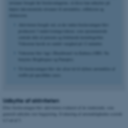
niveauer foregår før forelæsningerne, så disse kan udnyttes på
højere taksonomiske niveauer til anvendelse, refleksion og
diskussion.
Aktiviteten foregik ved, at der inden forelæsningen blev
produceret 3 undervisningsvideoer, som opsummerede
centrale dele af pensum og forklarede kernebegreber.
Videoerne havde en samlet varighed på 12 minutter.
Videoerne blev lagt i Blackboard via Kaltura (OBS: Nu
benyttes Brightspace og Panopto).
Til forelæsningen blev der afsat tid til dybere anvendelse af
stoffet på specifikke cases.
Udbytte af aktiviteten
Efter forelæsningen blev aktiviteten evalueret af de studerende, som
generelt udtrykte stor begejstring. Evaluering af anvendeligheden scorede
4,5 ud af 5.