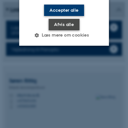
Links og materialer
Accepter alle
Afvis alle
Læs mere om brug af video i
undervisningen
Læs mere om cookies
Vejledning til Panopto
Nødvendige
Statistiske
Marketing
Funktionelle
Uklassificerede
Søren
Rittig
Klinisk lærestolsprofessor
Nødvendige cookies hjælper
rittig@clin.au.dk
M
med at gøre hjemmesiden
+4578451436
P
brugbar ved at aktivere nogle
+4520241005
P
grundlæggende funktioner
som navigation mm.
Hjemmesiden kan ikke