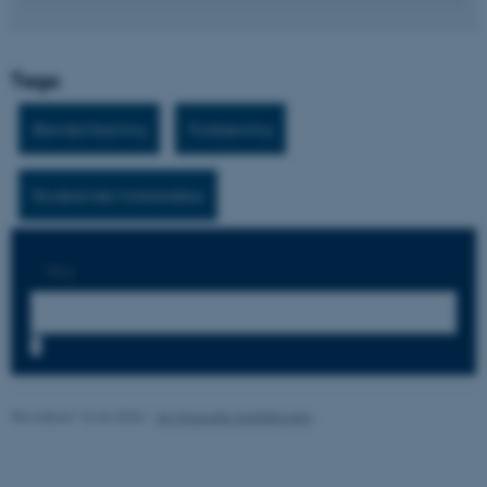
fungerer uden disse cookies.
Tags:
Navn
Udbyder / Domæne
Blended learning
Forelæsning
be_typo_user
TYPO3 Association
.au.dk
Studerendes forberedelse
fe_typo_user
Typo3 Association
.au.dk
Søg:
7
Revideret 16.04.2026
-
AU Educate redaktionen