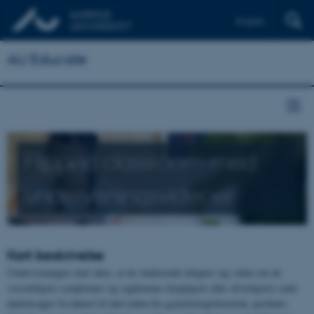
English
AU Educate
Flipped classroom med
undervisningsvideoer
Kort beskrivelse
Undervisningen skal sikre, at de studerende tilegner sig viden om de
væsentligste symptomer og sygdomme (hyppigste eller alvorligste) samt
dødsårsager fra fødsel til død inden for gynækologiobstetrik, pædiatri,