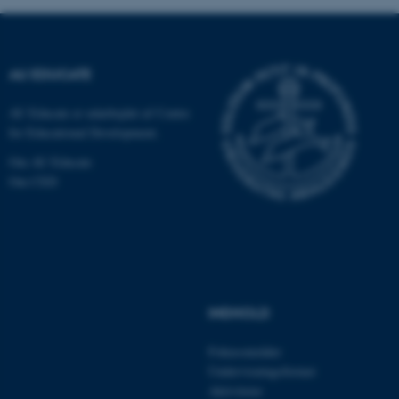
ASP.NET_SessionId
Microsoft Corporation
.au.dk
AU EDUCATE
AU Educate er udarbejdet af Centre
for Educational Development.
JSESSIONID
Oracle Corporation
Om AU Educate
.au.dk
Om CED
ARRAffinity
Microsoft Corporation
.mitstudie.au.dk
INDHOLD
esctx
Microsoft Corporation
Fokusområder
.login.microsoftonline.com
Undervisningsformer
Aktiviteter
fpc
Microsoft Corporation