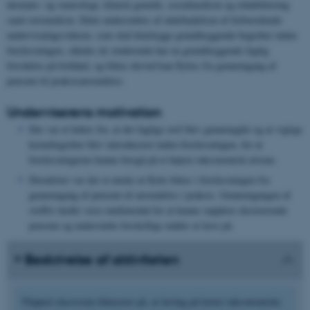
dermato- og venerologi, klinisk genetik, socialmedicin og rehabilitering
samt retsmedicin. Dette understøttes af udarbejdelsen af forberedende
undervisningsvideoer, som skal klarlægge grundlæggende begreber inden
forelæsningen, således de studerende har en grundlæggende faglig
forståelse på forhånd, og fokus derved kan flyttes fra gennemgang af
pensum til praksisanvendelse.
Underviserens motivation
Der var et behov for, at det faglige stof blev gennemgået og at vigtige
kernebegreber blev introduceret inden forelæsningen, for at
forelæsningerne kunne foregå på et højere taksonomisk niveau.
Derudover var der et ønske at flytte fokus i forelæsningen fra
gennemgang af pensum til anvendelse i praksis. Gennemgangen af
stoffet skulle være multimodal for at kunne supplere eksisterende
pensum og understøtte forskellige måder at lære på.
Beskrivelse af aktiviteten
Flipped classroom fokuserer på, at læring på lavere taksonomiske