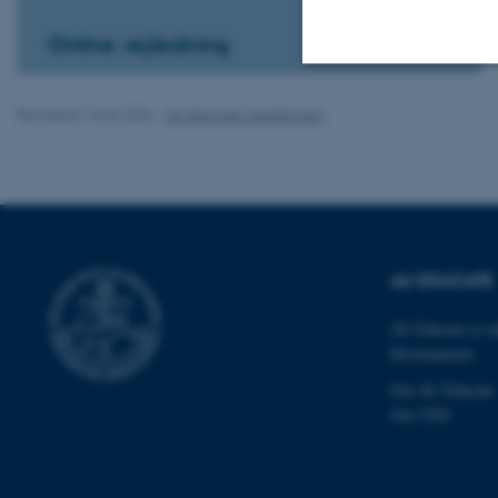
Online vejledning
Nødvendige
Revideret 16.04.2026
-
AU Educate redaktionen
Nødvendige cooki
grundlæggende fu
cookies.
AU EDUCATE
AU Educate er ud
Navn
Development.
be_typo_user
Om AU Educate
Om CED
fe_typo_user