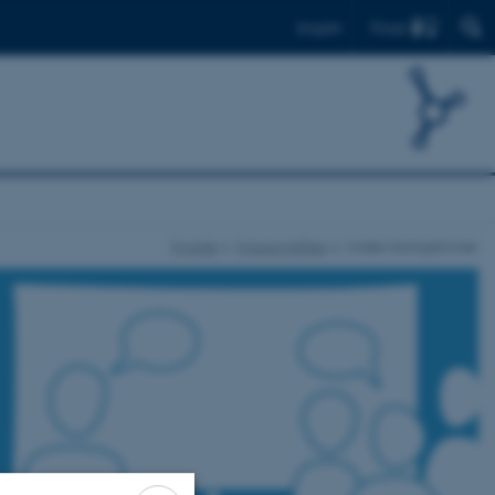
Find
English
Forside
Fokusområder
Undervisningsformer