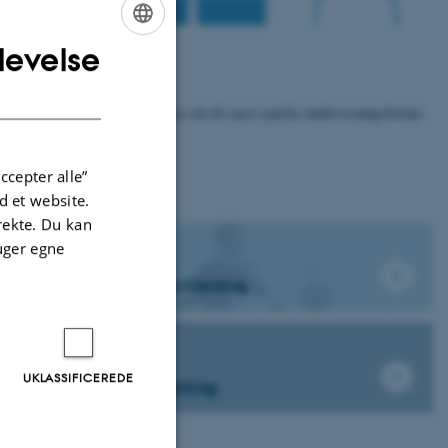
levelse
ENGLISH
DANISH
sningsforløb. Herunder kan du læse om de mest typiske undervisningsformer
le sin undervisning.
ccepter alle”
 et website.
irekte. Du kan
uger egne
Instruktorundervisning
UKLASSIFICEREDE
Online forelæsning