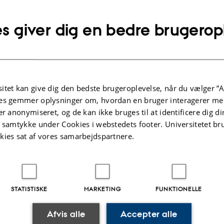
s giver dig en bedre brugerop
ning
id være et vilkår, som du skal tage hensyn til, når du planlægger dit undervi
 til alt, men inden for alle undervisningsformer er der muligheder for at udvik
itet kan give dig den bedste brugeroplevelse, når du vælger ”A
es gemmer oplysninger om, hvordan en bruger interagerer med
er anonymiseret, og de kan ikke bruges til at identificere dig d
t samtykke under Cookies i webstedets footer. Universitetet br
kies sat af vores samarbejdspartnere.
Holdundervisning
STATISTISKE
MARKETING
FUNKTIONELLE
Laboratorieundervisning
Afvis alle
Accepter alle