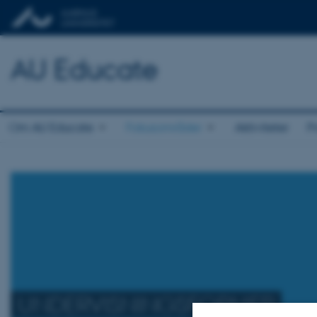
AU Educate
Om AU Educate
Fokusområder
Aktiviteter
P
UNDERVISNINGSFORMER