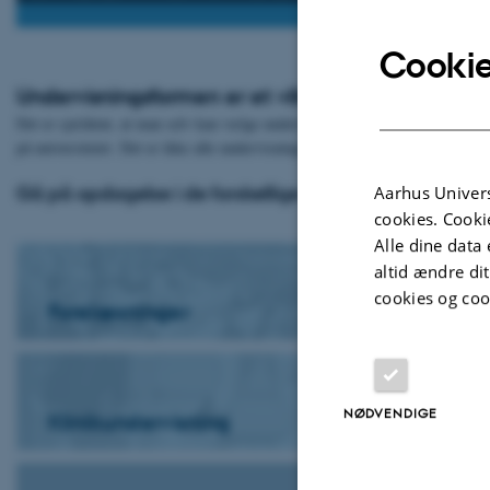
Cookie
Undervisningsformen er et vilkår for din undervis
Det er sjældent, at man selv kan vælge undervisningsformen, og den vil alt
på universitetet. Det er ikke alle undervisningsformer, der er lige velegnede
Gå på opdagelse i de forskellige undervisningsformer:
Aarhus Univers
cookies. Cooki
Alle dine data 
altid ændre di
cookies og coo
Forelæsninger
NØDVENDIGE
Klinikundervisning