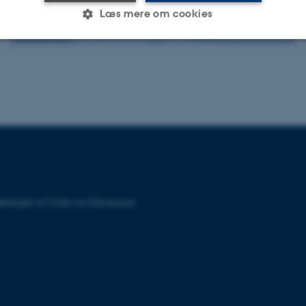
Læs mere om cookies
Vejledning
Statistiske
Marketing
Funktionelle
es hjælper med at gøre hjemmesiden brugbar ved at aktiv
nktioner som navigation mm. Hjemmesiden kan ikke funge
arbejdet af Centre for Educational
Udbyder / Domæne
Udløb
Beskrivelse
30
Denne cookie sættes af
TYPO3 Association
minutter
TYPO3, og bruges til at 
.au.dk
session, når en backend-
TYPO3 eller Frontend.
30
Dette cookienavn er fo
Typo3 Association
minutter
webindholdsstyringssyst
.au.dk
som en brugersessionside