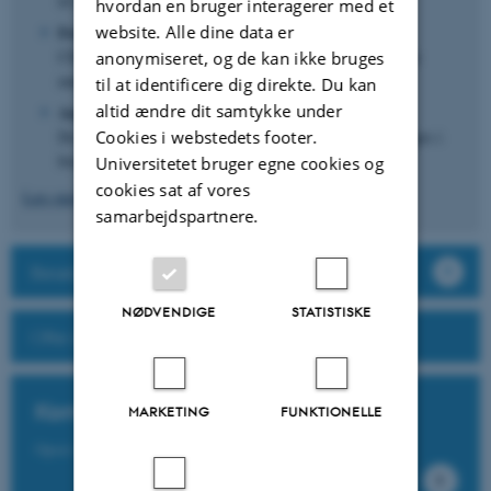
til Brightspace.
hvordan en bruger interagerer med et
website. Alle dine data er
Foråret 2021
CED tilbyder kurser og workshops i Brightspace for både
anonymiseret, og de kan ikke bruges
undervisere og studieadministrative medarbejdere.
til at identificere dig direkte. Du kan
altid ændre dit samtykke under
August 2021
Cookies i webstedets footer.
De studerende får adgang til Brightspace, og systemet tages i
brug på hele AU.
Universitetet bruger egne cookies og
cookies sat af vores
Læs mere om implementering af det nye LMS.
samarbejdspartnere.
Besøg Brightspace
NØDVENDIGE
STATISTISKE
Ofte stillede spørgsmål
Kontakt CED Support
MARKETING
FUNKTIONELLE
Opret supportsag eller ring til 87150575