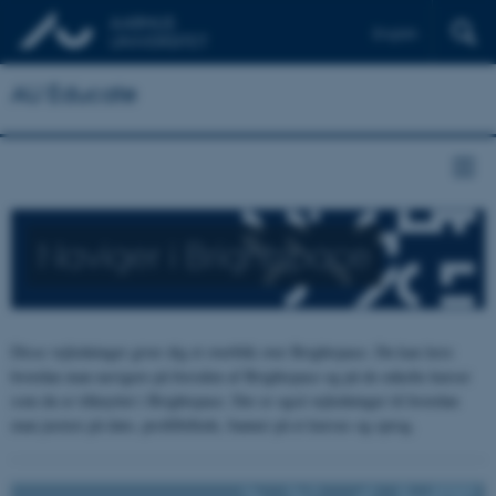
English
AU Educate
Naviger i Brightspace
Disse vejledninger giver dig et overblik over Brightspace. Du kan lære
hvordan man navigere på forsiden af Brightspace og på de enkelte kurser
som du er tilknyttet i Brightspace. Der er også vejledninger til hvordan
man justere på dato, profilbillede, banner på et kursus og sprog.