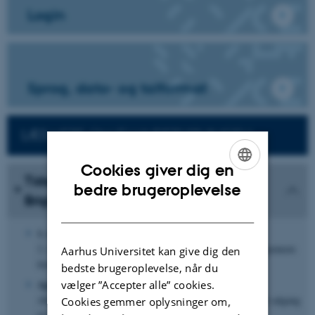
Login
Sprog, dato- og talformat
LÆS MERE OM IT I UNDERVISNINGEN
Cookies giver dig en
Tidsplan for implementering af
ENGLISH
bedre brugeroplevelse
Brightspace
DANISH
1. december 2020
2. runde pilottests går i gang på alle fakulteter og kører igennem
Aarhus Universitet kan give dig den
forårssemestret.
bedste brugeroplevelse, når du
April 2021
vælger ”Accepter alle” cookies.
Alle undervisere og studieadministrative medarbejdere får adgang
Cookies gemmer oplysninger om,