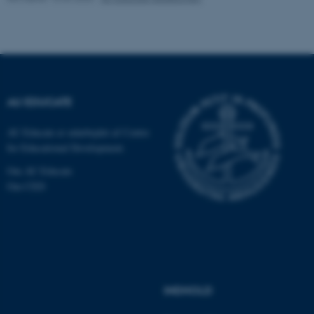
Hjemmesiden kan ikke
fungerer uden disse cookies.
Navn
Udbyder / Domæne
AU EDUCATE
be_typo_user
TYPO3 Association
.au.dk
AU Educate er udarbejdet af Centre
for Educational Development.
Om AU Educate
fe_typo_user
Typo3 Association
Om CED
.au.dk
INDHOLD