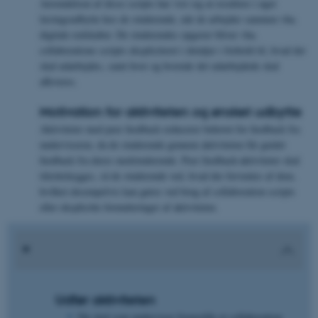
Anvendelsen af disse scripts har vist sig at resultere i øget
læringsudbytte hos de studerende, når de arbejder sammen vha.
digitale redskaber. De studerendes opgaver bliver vha.
collaborations scripts ekspliciteret i detaljer i forhold til, hvad der
skal udarbejdes, samt hvor og hvornår det udarbejdede skal
afleveres.
Motivation for aktiviteten og ønsket udbytte
Aktiviteter med peer feedback reducerer behovet for feedback fra
underviseren, da de studerende gennem aktiviteten får guidet
feedback fra deres medstuderende. Peer feedback-aktiviteter skal
tilrettelægges, så de studerende ved, hvad der forventes af dem,
hvilket eksempelvis kan gøres ved brug af collaboration scripts
eller eksplicitte formuleringer af aktiviteten.
Udfør aktiviteten
Du skal som underviser fremstille et collaboration