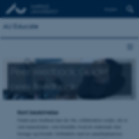
English
AU Educate
Peer feedback: Guidet
peer feedback
Kort beskrivelse
Guidet peer feedback kan ske vha. collaboration scripts, der er
små manuskripter, som formidler, hvad de studerende skal
foretage sig hvornår i forbindelse med en samarbejdsproces.