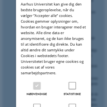
Aarhus Universitet kan give dig den
hvordan? (deadline 15. september)”
bedste brugeroplevelse, når du
Følg processen. Du kan løbende holde øje med om
vælger ”Accepter alle” cookies.
deadlines overholdes, kvaliteten af tekster og
Cookies gemmer oplysninger om,
feedbackkommentarer.
hvordan en bruger interagerer med et
Variationsmuligheder
website. Alle dine data er
Du kan stille gruppeopgaver og lade de studerende
anonymiseret, og de kan ikke bruges
give feedback som grupper.
til at identificere dig direkte. Du kan
altid ændre dit samtykke under
Du kan vælge et digitalt værktøj, hvor det er muligt
for de studerende at være anonyme, når de giver
Cookies i webstedets footer.
feedback. Det kan gøre det mere trygt for de
Universitetet bruger egne cookies og
studerende, som er utrygge ved at skulle give kritisk
cookies sat af vores
feedback.
samarbejdspartnere.
Du kan overveje at planlægge en afsluttende aktivitet
i klassen, hvor de studerende skal diskutere opgaven
i plenum. Her kan det være en god idé at styre
diskussionen, ligesom du har instrueret og guidet de
NØDVENDIGE
STATISTISKE
andre dele af de studerendes arbejdsproces. Du kan
med fordel bede de studerende om at læse de andres