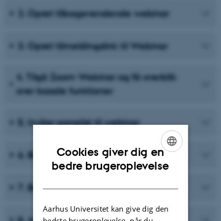
2. Opret tilbagevendende webinar
3. Opret tilmeldingslink til Webinar
4. Tilgå Zoom Webinar og få overblik
over basale funktioner
5. Inviter panelist til webinar
Cookies giver dig en
6. Brug Q&A i webinar
ENGLISH
bedre brugeroplevelse
DANISH
7. Brug chat i Webinar
Aarhus Universitet kan give dig den
8. Administrer deltagere i webinar
bedste brugeroplevelse, når du