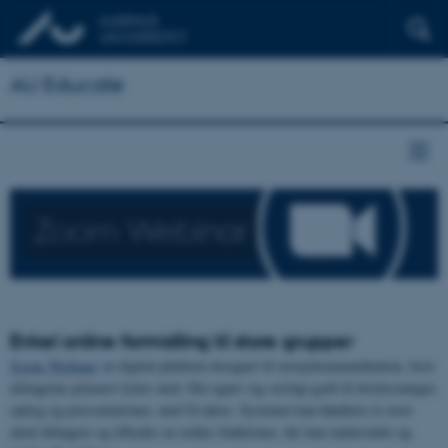
AU Educate
Zoom Webinar
Enkel online formidling til store grupper
Zoom Webinar
en digital platform designet til envejskommunikation, hvor
deltagerne primært lytter med. Det egner sig særligt godt til forelæsninger,
oplæg og præsentationer, med få talere. Systemet kan håndtere et stort
antal deltagere og tilbyder en række funktioner, der kan understøtte og