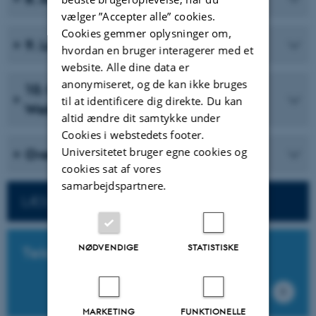
vælger ”Accepter alle” cookies.
Cookies gemmer oplysninger om,
9. Lav en "practice session"
hvordan en bruger interagerer med et
website. Alle dine data er
anonymiseret, og de kan ikke bruges
10. Omdan Zoom Meeting til Zoom
til at identificere dig direkte. Du kan
Webinar
altid ændre dit samtykke under
Cookies i webstedets footer.
Universitetet bruger egne cookies og
Overvejelser
cookies sat af vores
samarbejdspartnere.
LÆS MERE OM IT I UNDERVISNINGEN
NØDVENDIGE
STATISTISKE
Tekniske vejledninger
MARKETING
FUNKTIONELLE