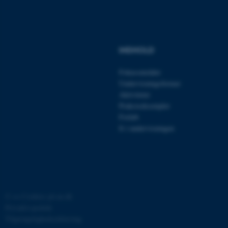
INDHOLD
Fokusområder
ASP.NET_SessionId
Microsoft Corporation
Undervisningsformer
.au.dk
Aktiviteter
Praksiseksempler
Forløb
It i undervisningen
JSESSIONID
Oracle Corporation
.au.dk
AWSALBTGCORS
Amazon Web Services, Inc.
©
—
Cookies på au.dk
airtable.com
Privatlivspolitik
Tilgængelighedserklæring