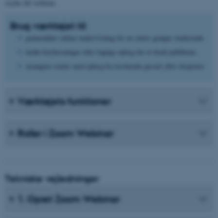
styrke dit webinar.
Brug værktøjet til:
gennemføre online undervisning for en større gruppe studerende.
holde forelæsninger eller faglige oplæg for et bredt publikum.
arrangere events med oplæg fra inviterede gæster eller eksperter.
Værktøjets funktioner
Roller i Zoom Webinar
Tekniske vejledninger
1. Opret Zoom Webinar