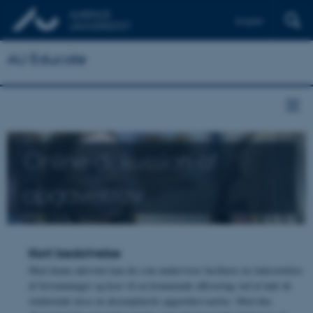
English
AU Educate
Online diskussion af
opgavekrav
Kort beskrivelse
Med denne aktivitet kan du som underviser facilitere en italesættelse
af forventninger og krav til en kommende aflevering ved at lade de
studerende læse en eksemplarisk opgavebesvarelse. Med den