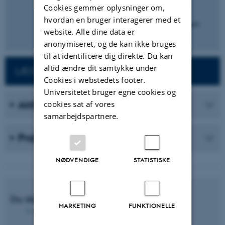
med enkelte elementer. Med flere opgaver får de
Cookies gemmer oplysninger om,
studerende en bredere forståelse for de forskellige
hvordan en bruger interagerer med et
måder, hvorpå man kan besvare opgaveformuleringen.
website. Alle dine data er
anonymiseret, og de kan ikke bruges
til at identificere dig direkte. Du kan
altid ændre dit samtykke under
LÆS MERE OM PRØVEFORMER
Cookies i webstedets footer.
Universitetet bruger egne cookies og
Aktiviteter
cookies sat af vores
samarbejdspartnere.
Praksiseksempler
NØDVENDIGE
STATISTISKE
Du skal bruge:
MARKETING
FUNKTIONELLE
Opret et
Discussion Forum
i Brightspace.