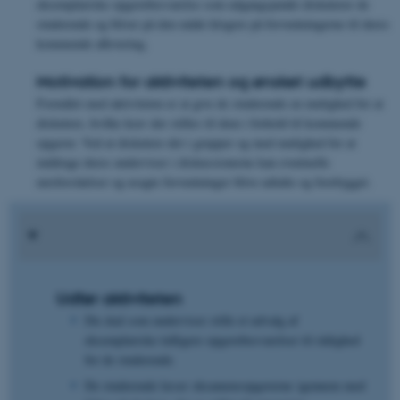
eksemplariske opgavebesvarelse som udgangspunkt diskuterer de
studerende og bliver på den måde klogere på forventningerne til deres
kommende aflevering.
Motivation for aktiviteten og ønsket udbytte
Formålet med aktiviteten er at give de studerende en mulighed for at
diskutere, hvilke krav der stilles til dem i forhold til kommende
opgaver. Ved at diskutere det i grupper og med mulighed for at
inddrage deres underviser i diskussionerne kan eventuelle
misforståelser og usagte forventninger blive udtalte og forebygget.
Udfør aktiviteten
Du skal som underviser stille et udvalg af
eksemplariske tidligere opgavebesvarelser til rådighed
for de studerende.
De studerende læser eksamensopgaverne igennem med