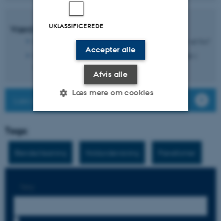
UKLASSIFICEREDE
Værd at overveje:
Hvilke kriterier udvælger du de eksemplariske opgaver ud fra?
Accepter alle
Skal diskussionen af krav til opgaven tage udgangspunkt i
studieordningen?
Afvis alle
Læs mere om cookies
Læs mere om: Blogs i undervisningen
Tags:
Nødvendige
Statistiske
Marketing
Funktionelle
Uklassificerede
Blended learning
Holdundervisning
Prøveformer
Søg:
Nødvendige cookies hjælper
med at gøre hjemmesiden
brugbar ved at aktivere nogle