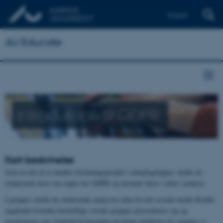
English
AU Educate
Introduktion til GDPR
Kort beskrivelse
Som en del af et mindre forskningsprojekt i arbejdsgrupper, skulle de
studerende lære om regler for GDPR og anvende deres viden i praksis.
I grupper skulle de studerende analysere data fra det sociale medie Reddit
angående hvordan forskellige sociale grupper præsenterer sig og
positionerer sig i forhold til hinanden på denne platform (fx veganer vs.