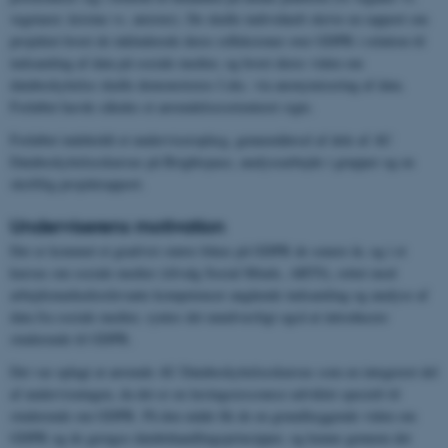
vegetarer; kristne vs. ateister). De skulle individuelt skrive en rapport om
projektet hvori de inkluderede deres refleksioner over GDPR i relation til
indsamling af data på sociale medier, og hvori deres viden om
databeskyttelse skulle demonstreres f.eks. via anonymisering af data.
Forløbet havde således et anvendelsesorienteret sigte.
Forløbet indeholdt et underviseroplæg, gennemførsel af dele af AU
Databeskyttelseskursus på Brightspace, analysearbejde i grupper og en
skriftlig projektrapport.
Underviserens motivation
Der er kommet et gradvist større fokus på GDPR de senere år, og i et
kursus om sociale medier (tilvalg Social Minds, ARTS), rettet mod
arbejdsmarkedsrelevante kompetencer angående indsamling og analyse af
data fra sociale medier, syntes det uundværligt også at introducere
studerende til GDPR.
Det var oplagt at anvende AU Databeskyttelseskursus som en integreret del
af undervisningen, da det er en læringsressource udviklet specielt til
studerende om GDPR. På den måde fik de en grundlæggende viden om
GDPR og de gængse databehandlingsprincipper, og kunne gennem det