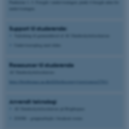
Punkterne 1.-3. Foregik i undervisningen; punkt 4 foregik uden for
undervisningen.
Support til studerende:
Vejledning til gennemførsel af AU Databeskyttelseskursus
Underviseroplæg med slides
Ressourcer til studerende
AU Databeskyttelseskursus:
https://brightspace.au.dk/d2l/le/discovery/view/course/27011
Anvendt teknologi
AU Databeskyttelseskursus på Brightspace
ZOOM – gruppearbejde i breakout rooms