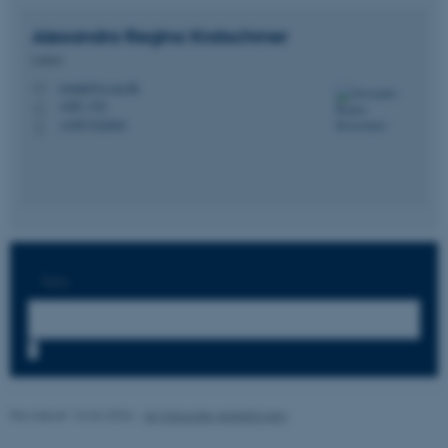
Alexandra Regina
Kratschmer
Lektor
ASP.NET_SessionId
Microsoft Corporation
romak@cc.au.dk
M
.au.dk
1485, 522
H
+4587162604
P
JSESSIONID
Oracle Corporation
.au.dk
Søg:
AWSALBTGCORS
Amazon Web Services, Inc.
airtable.com
7
CFTOKEN
Adobe Inc.
Revideret 16.04.2026
-
AU Educate redaktionen
eddiprod.au.dk