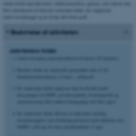
online forløb med aktiviteter, refleksionsøvelser, quizzer, små videoer mm.
blive introduceret til feltet på varierende måder, der supplerede
underviseroplægget og de øvrige aktiviteter godt.
Beskrivelse af aktiviteten
Aktivitetens forløb
Underviseroplæg med introduktion til kurset (30 minutter)
Herefter skulle de studerende gennemføre dele af AU
Databeskyttelseskursus (3 timer - selfpaced)
De studerende skulle analysere data fra Reddit under
hensyntagen til GDPR, privatlivspolitik, forskningsetik og
anonymisering (flere undervisningsgange over flere uger)
De studerende skulle aflevere en individuel skriftlig
eksamensopgave som afslutning på kurset med reflektion over
GDPR’s relevans for deres projektarbejde (1 uge)