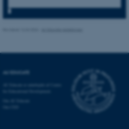
.au.dk
7
fe_typo_user
Typo3 Association
Revideret 16.04.2026
-
AU Educate redaktionen
.au.dk
AU EDUCATE
AU Educate er udarbejdet af Centre
for Educational Development.
Om AU Educate
ASP.NET_SessionId
Om CED
Microsoft Corporation
.au.dk