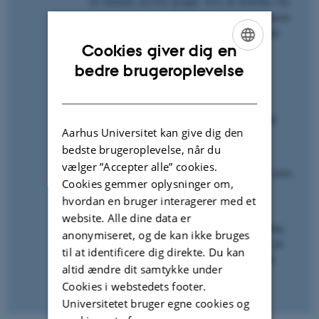
tre minutter på hver gruppe, hvor de fortæller om,
hvor de er i processen. De andre hold kan komme
med inputs og inspiration til det videre arbejde.
Cookies giver dig en
Til sidst samles der op fælles - grupperne
ENGLISH
bedre brugeroplevelse
præsenterer hver deres del af mindmappet.
DANISH
Variationsmuligheder
Aktiviteten kan også bruges som en
rammesat
Aarhus Universitet kan give dig den
studieaktivitet
, de studerende løser udenfor
bedste brugeroplevelse, når du
undervisningen.
vælger ”Accepter alle” cookies.
Hvis de studerende har brugt TaskCards kan dette
Cookies gemmer oplysninger om,
også bruges som præsentationsværktøj til
hvordan en bruger interagerer med et
studenteroplæg
.
website. Alle dine data er
Hvis aktiviteten skal styres i en bestemt retning,
anonymiseret, og de kan ikke bruges
kan det være en fordel, at du som underviser på
til at identificere dig direkte. Du kan
forhånd har valgt temaerne frem for at lade de
altid ændre dit samtykke under
studerende være med til at vælge temaerne.
Cookies i webstedets footer.
Universitetet bruger egne cookies og