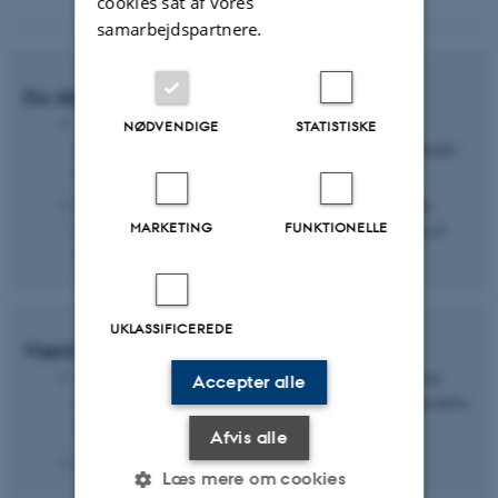
cookies sat af vores
samarbejdspartnere.
Du skal bruge:
Vælg et værktøj og bliv bekendt med det. Det kan
NØDVENDIGE
STATISTISKE
eksempelvis være
TaskCards
, hvor du som AU-medarbejder
har gratis adgang.
På
AU Educate
kan du finde vejledninger til, hvordan du
MARKETING
FUNKTIONELLE
kommer godt i gang med TaskCards samt andre forslag til
undervisningsaktiviteter.
UKLASSIFICEREDE
Værd at overveje:
Skal de studerende have nogle ressourcer (tekster, videoer
Accepter alle
eller andet relevant materiale), de skal bruge som forberedelse
forud for aktiviteten?
Afvis alle
Hvor længe skal aktiviteten vare?
Læs mere om cookies