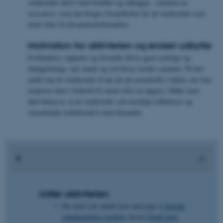
studerende aktivt med forløbet og opbygger sammen en
ressource, som kan bruges fremadrettet for de studerende som
noter eller til eksamensforberedelse.
Motivation for aktiviteten og ønsket udbytte
Forbindelse, ligheder og forskelle bliver gjort tydelige og
håndgribelige, når emnet og ord bliver kædet sammen. På den
måde kan de studerende få øje på nye potentielle vinkler, der kan
inspirere dem i forhold til emnet eller en opgave. Målet med
aktiviteten er, at de studerende selvstændigt reflekterer og
samarbejder kollaborativt med hinanden.
Udfør aktiviteten
Du skal som underviser udvælge et
digitalt
mindmapping-værktøj
såsom
TaskCards
.