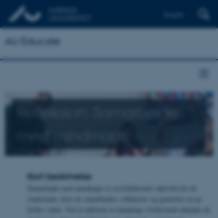
English
AU Educate
Refleksion: Samarbejde
med mindmaps
Kort beskrivelse
Samarbejde med mindmaps er en kollaborativ aktivitet for de
studerende, hvor de samarbejder, reflekterer og genererer en ny
fælles viden. Ved at udforme et mindmap i fællesskab arbejder de