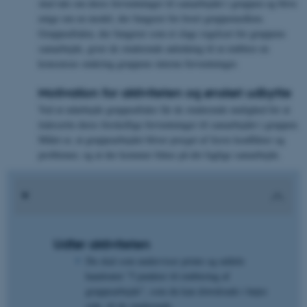
skal tale om deres forventninger til samarbejdet i gruppen og blive
enige om en model, der fungerer for hvert gruppemedlem.
Gruppeaftalen, der fungerer som et slags regelsæt for gruppens
samarbejde, giver de studerende anledning til at etablere en
konsensus omkring gruppens interne forventninger.
Motivation for aktiviteten og ønsket udbytte
Ved at udarbejde gruppeaftaler får de studerende mulighed for at
italesætte deres forskellige forventninger til samarbejdet i gruppen.
Målet er, at gruppearbejdet bliver præget af færre konflikter og
problemer, og at der kommer fokus på det faglige samarbejde.
Udfør aktiviteten
Du skal som underviser printe og uddele
handoutet "5 punkter til etablering af
gruppearbejde", som du kan downloade i højre
side, til de studerende.