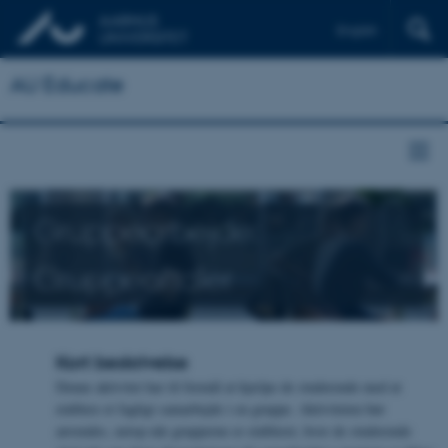
English
AU Educate
Gruppearbejde:
Gruppeaftaler
Kort beskrivelse
Denne aktivitet har til formål at hjælpe de studerende med at
etablere et fagligt samarbejde i en gruppe. Aktiviteten bør
anvendes, netop når grupperne er etableret, hvor de studerende