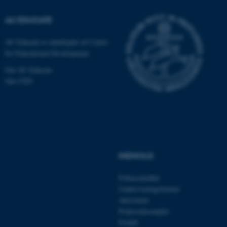
AU EDUCATE
ASP.NET_SessionId
Microsoft Corporation
.au.dk
AU Educate er udarbejdet af Centre
for Educational Development.
Om AU Educate
JSESSIONID
Oracle Corporation
Om CED
.au.dk
ARRAffinity
Microsoft Corporation
.mitstudie.au.dk
INDHOLD
Fokusområder
esctx
Microsoft Corporation
Undervisningsformer
.login.microsoftonline.com
Aktiviteter
Praksiseksempler
fpc
Microsoft Corporation
login.microsoftonline.com
Forløb