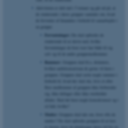
Aktiviteten er delt ind i 5 temaer og går ud på, at
de studerende i deres grupper samtaler om, hvad
de forventer af hinanden i forhold til samarbejdet i
en gruppe:
Forventninger:
Du skal opfordre de
studerende til at skrive ned, hvilke
forventninger de hver især har både til sig
selv og til de andre gruppemedlemmer.
Rammer:
Gruppen skal bl.a. diskutere,
hvilket ambitionsniveau de gerne vil have i
gruppen. Gruppen skal sætte nogle rammer i
forhold til, hvad der skal ske, hvis et eller
flere medlemmer af gruppen ikke forbereder
sig, ikke deltager eller ikke overholder
aftaler. Skal det have nogle konsekvenser og i
så fald, hvilke?
Møder:
Gruppen skal tale om, hvor ofte de
mødes? Du skal opfordre gruppen til at lave
et skema, hvor de planlægger deres tid for en