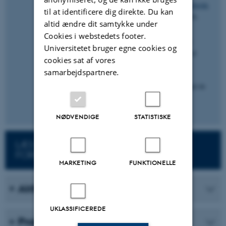
Henvis de studerende til at læse om
gruppearbejde
til at identificere dig direkte. Du kan
på Studypedia
som forberedelse til den lektion,
altid ændre dit samtykke under
hvor du vil bruge aktiviteten.
Cookies i webstedets footer.
Du kan opfordre de studerende til at anvende
Universitetet bruger egne cookies og
aktiviteten
refleksionslog
som et redskab til at
cookies sat af vores
reflektere over, hvad de får ud af arbejdet og
samarbejdspartnere.
gennemgangen af stoffet i studiegrupperne.
Stemmer deres refleksioner overens med, hvad de
nåede frem til i gruppeaftalerne?
NØDVENDIGE
STATISTISKE
LÆS MERE OM STUDERENDES
FORBEREDELSE
MARKETING
FUNKTIONELLE
Aktiviteter
UKLASSIFICEREDE
Praksiseksempler