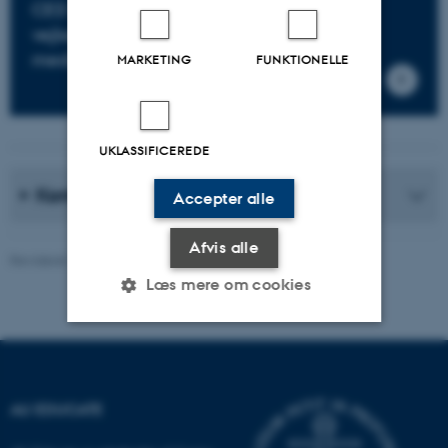
CED tilbyder udlån af samt støtte og
vejledning til produktion af forskellige
medieformer.
MARKETING
FUNKTIONELLE
UKLASSIFICEREDE
Kontakt
Accepter alle
Afvis alle
Revideret 16.04.2026
-
AU Educate redaktionen
Læs mere om cookies
Nødvendige
Statistiske
Marketing
Funktionelle
Uklassificerede
AU EDUCATE