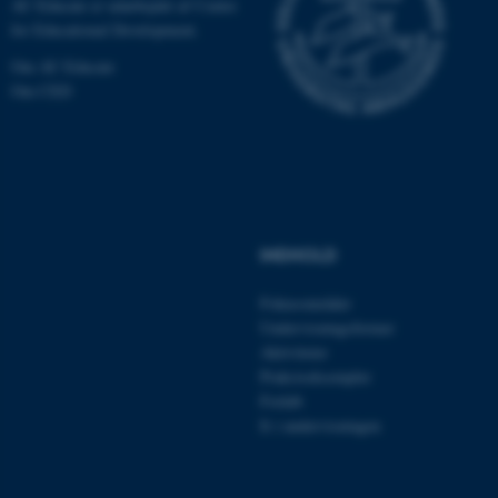
AU Educate er udarbejdet af Centre
for Educational Development.
Nødvendige cookies hjælper
med at gøre hjemmesiden
Om AU Educate
Om CED
brugbar ved at aktivere nogle
grundlæggende funktioner
som navigation mm.
Hjemmesiden kan ikke
fungerer uden disse cookies.
INDHOLD
Navn
Udbyder / Domæne
Fokusområder
be_typo_user
Undervisningsformer
TYPO3 Association
.au.dk
Aktiviteter
Praksiseksempler
Forløb
It i undervisningen
fe_typo_user
Typo3 Association
.au.dk