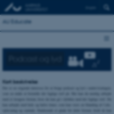
English
AU Educate
Podcast og lyd
Kort beskrivelse
Der er en stigende interesse for at bruge podcast og lyd i undervisningen,
som en måde at formidle det faglige stof på. Her kan du nemlig arbejde
med et længere format, hvor du kan gå i dybden med det faglige stof. Du
kan arbejde med hele og halve timer, som kan være en blanding af f.eks.
oplæsning og samtale. Studerende er glade for dette format, fordi de kan