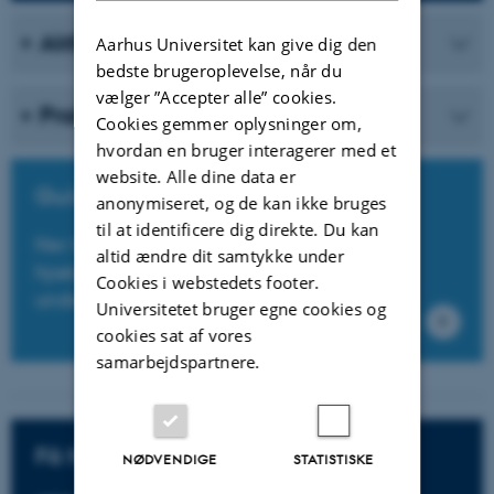
Aktiviteter
Aarhus Universitet kan give dig den
bedste brugeroplevelse, når du
vælger ”Accepter alle” cookies.
Praksiseksempler
Cookies gemmer oplysninger om,
hvordan en bruger interagerer med et
website. Alle dine data er
Guide: Podcast i undervisningen
anonymiseret, og de kan ikke bruges
til at identificere dig direkte. Du kan
Her kan du se en udførlig guide, der kan
altid ændre dit samtykke under
hjælpe dig til at lave podcasts til din
Cookies i webstedets footer.
undervisning.
Universitetet bruger egne cookies og
cookies sat af vores
samarbejdspartnere.
Få hjælp til medieproduktion
NØDVENDIGE
STATISTISKE