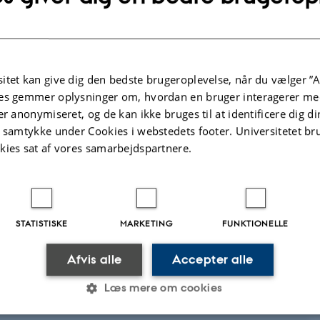
itet kan give dig den bedste brugeroplevelse, når du vælger ”A
es gemmer oplysninger om, hvordan en bruger interagerer med
er anonymiseret, og de kan ikke bruges til at identificere dig d
t samtykke under Cookies i webstedets footer. Universitetet br
kies sat af vores samarbejdspartnere.
oice Questions (MCQ), som kan indgå i Multiple Choice Tests i din
STATISTISKE
MARKETING
FUNKTIONELLE
med inspiration fra Danmarkshistorien.dk og kan nemt konverteres til andre
Afvis alle
Accepter alle
Læs mere om cookies