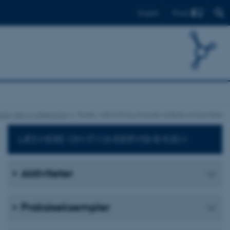
Find
English
uiz, test og afstemning
Guide: Udformning af gode multiple choice tests
LÆS MERE OM IT I UNDERVISNINGEN
Aktiviteter
Praksiseksempler