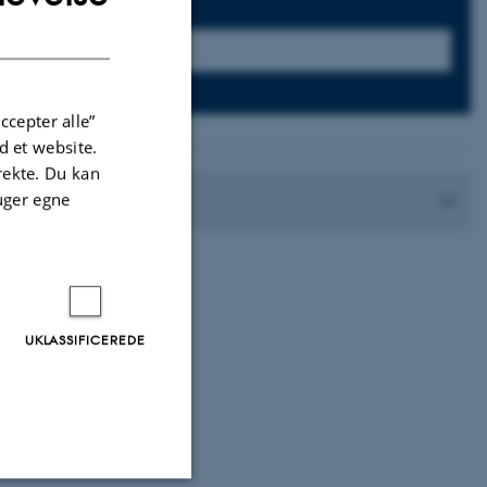
Søg:
DANISH
7
ccepter alle”
 et website.
irekte. Du kan
Kontakt
uger egne
UKLASSIFICEREDE