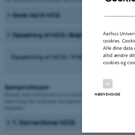
Vær opmærksom på at eksamens MCQ afvikles i WISEflow.
Gode råd til MCQ
Aarhus Univers
Opsætning af MCQ i Brightspace
cookies. Cooki
Alle dine data 
altid ændre di
Opsætning af MCQ i WISEflow
cookies og coo
Spørgsmålstyper
Herunder finder du beskrivelser af syv forskellige former for Multiple Ch
NØDVENDIGE
undervisning eller til eksamen. Eksemplerne i de syv beskrivelser er lavet 
fagligheder.
1. Konventionel MCQ