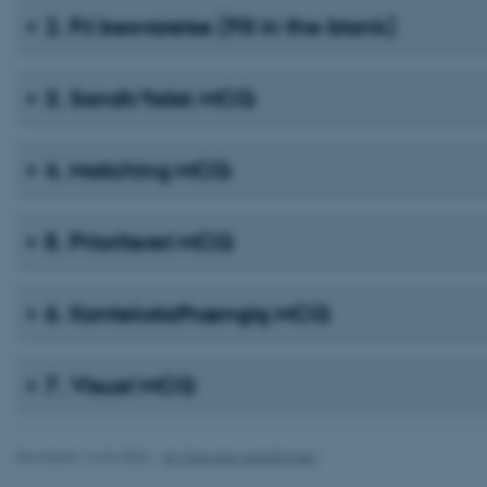
2. Fri besvarelse (Fill in the blank)
Nødvendige
3. Sandt/falsk MCQ
Nødvendige cooki
grundlæggende fu
4. Matching MCQ
cookies.
5. Prioriteret MCQ
Navn
be_typo_user
6. Kontekstafhængig MCQ
fe_typo_user
7. Visuel MCQ
Revideret 16.04.2026
-
AU Educate redaktionen