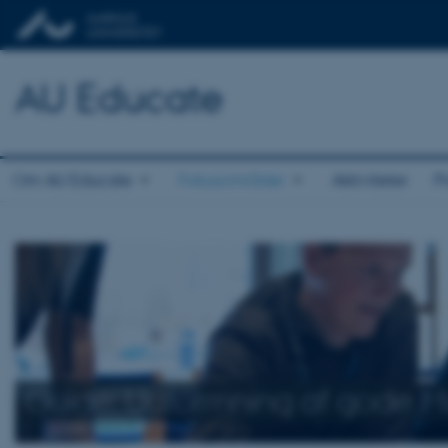
AU Educate
Om AU Educate
Fokusområder
Aktiviteter
P
Guide: Udformning af gode Mu