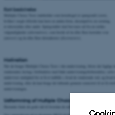
Kort beskrivelse
Multiple Choice Tests indeholder som hovedregel et spørgsmål (
stem
),
hvilket i nogle tilfælde kan have en anden form, eksempelvis en sætning,
et tekststykke eller andet. Spørgsmålet skal besvares ud fra en række
valgmuligheder (
alternatives
), som består af én eller flere korrekte svar
(
answer
) og én eller flere distraktorer (
disctractors
).
Motivation
Når du bruger Multiple Choice Tests i din undervisning, bliver det faglige 
studerendes læring i forbindelse med både undervisningsforberedelse, selv
underviser mulighed for at få et indblik i, hvad de studerende ved, og hvad
undervisning, eller du kan bruge det løbende gennem semestret til at få over
undervisningen.
Udformning af Multiple Choice Tests
Herunder finde du gode råd til hvordan du udformer gode MCQ spørgsmål,
Cookie