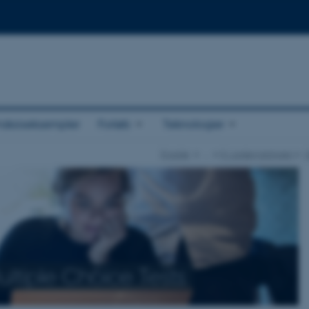
raksiseksempler
Forløb
Teknologier
Forside
…
It i undervisningen
Q
ltiple Choice Tests