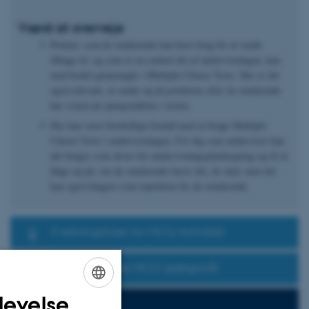
Værd at overveje
Pointer, som de studerende kan have brug for at vende
tilbage til, og som er en central del af undervisningen, kan
med fordel gennemgås i Multiple Choice Tests. Her er det
også relevant, at samle op på pointerne efter de studerende
har svaret på spørgsmålene i testen.
Der kan være forskellige formål med at bruge Multiple
Choice Tests i undervisningen. For dig som underviser kan
det bruges som afsæt for undervisningsplanlægning og til at
følge op på, om de studerende lærer det, de skal, men det
kan også fungere som repetition for de studerende.
9 retningslinjer for MCQ-formatet
Udarbejd gode MCQ-spørgsmål
levelse
ENGLISH