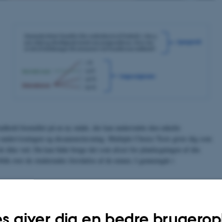
indhold formidlet på en ny måde, der kan understøtte den enkelte
e undervisningen og eksamenslæsning. Multiple Choice Tests giver dig som
 de ikke ved. Du kan både bruge det som afsæt for planlægningen af din
blik over de studerendes forståelse af de emner, I gennemgår i
 både generelt og i systemerne Brightspace og WISEflow.
s giver dig en bedre brugerop