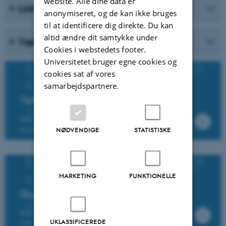
website. Alle dine data er
Links og materialer
anonymiseret, og de kan ikke bruges
til at identificere dig direkte. Du kan
altid ændre dit samtykke under
Værd at overveje
Cookies i webstedets footer.
Universitetet bruger egne cookies og
cookies sat af vores
samarbejdspartnere.
Tekniske vejledninger
Brug AU Educates tekniske vejledninger som
inspiration til din egen vejledning
NØDVENDIGE
STATISTISKE
MARKETING
FUNKTIONELLE
Guide til video
Brug AU Educates vejledning til at lave gode
UKLASSIFICEREDE
videoer til undervisningen