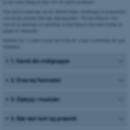
de kan vende tilbage til dem, hvis de oplever problemer.
Start med at undersøge om der allerede findes vejledninger til programmet,
som du kan anvende eller tage udgangspunkt i. Det kan alligevel være
relevant at udarbejde en vejledning særligt tilpasset din undervisning og
gruppe af studerende.
Nedenfor har vi samlet 6 gode råd til dig der vælger at udarbejde din egen
vejledning.
1. Kend din målgruppe
2. Overvej formatet
3. Opbyg i moduler
4. Gør det kort og præcist