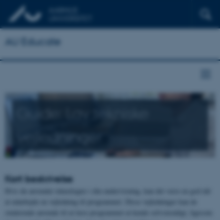
AU Educate
Guide: Lav tekniske
vejledninger
Kort beskrivelse
Hvis du anvender teknologier i din undervisning, kan det være en god idé
at udarbejde en vejledning til programmet. Disse vejledninger kan de
studerende anvende til at lære programmet at kende selvstændigt, ligesom