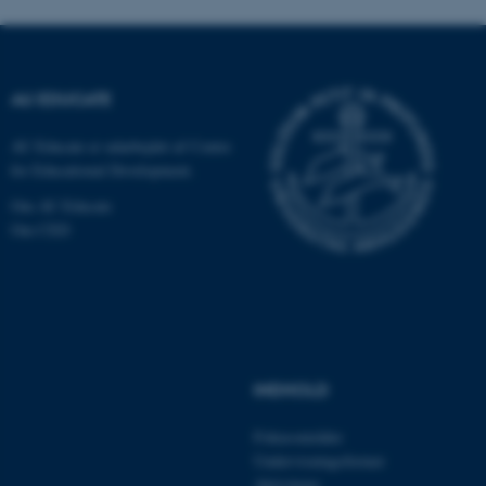
fungerer uden disse cookies.
AU EDUCATE
Navn
Udbyder / Domæne
AU Educate er udarbejdet af Centre
be_typo_user
TYPO3 Association
.au.dk
for Educational Development.
Om AU Educate
Om CED
fe_typo_user
Typo3 Association
.au.dk
INDHOLD
Fokusområder
Undervisningsformer
Aktiviteter