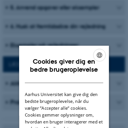
5. Anvend opgaver eller eksempler
6. Husk at fremtidssikre din vejledning
Eksempler på vejledninger
Cookies giver dig en
LÆS MERE OM IT I UNDERVISNINGEN
ENGLISH
bedre brugeroplevelse
DANISH
Aktiviteter
Aarhus Universitet kan give dig den
bedste brugeroplevelse, når du
Praksiseksempler
vælger ”Accepter alle” cookies.
Cookies gemmer oplysninger om,
hvordan en bruger interagerer med et