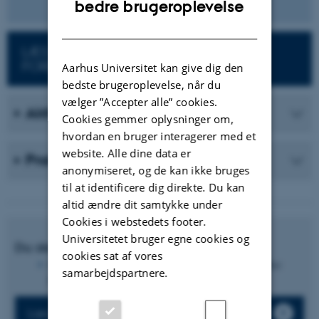
bedre brugeroplevelse
DANISH
LÆS MERE OM STUDERENDES
FORBEREDELSE
Aarhus Universitet kan give dig den
bedste brugeroplevelse, når du
vælger ”Accepter alle” cookies.
Aktiviteter
Cookies gemmer oplysninger om,
hvordan en bruger interagerer med et
website. Alle dine data er
Praksiseksempler
anonymiseret, og de kan ikke bruges
til at identificere dig direkte. Du kan
altid ændre dit samtykke under
Cookies i webstedets footer.
Universitetet bruger egne cookies og
Du skal bruge:
cookies sat af vores
Du kan oprette en blog med eksempelvis Wordpress eller
samarbejdspartnere.
Pages eller benytte
Discussions
i Brightspace.
Læs om: Blogs i undervisningen