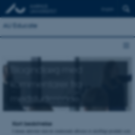
English
AU Educate
Blogindlæg med
kommentarer fra
medstuderende
Kort beskrivelse
I denne aktivitet skal de studerende aflevere et skriftligt produkt som