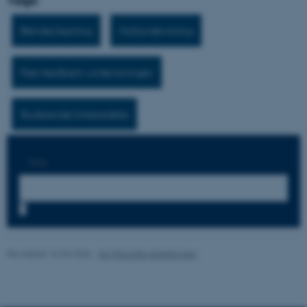
Tags:
Funktionelle
Uklassificerede
Blended learning
Holdundervisning
Nødvendige cookies hjælper
Peer feedback i undervisningen
med at gøre hjemmesiden
brugbar ved at aktivere nogle
grundlæggende funktioner
Studerendes forberedelse
som navigation mm.
Hjemmesiden kan ikke
fungerer uden disse cookies.
Søg:
7
Navn
Udbyder / Domæne
be_typo_user
TYPO3 Association
.au.dk
Revideret 16.04.2026
-
AU Educate redaktionen
fe_typo_user
Typo3 Association