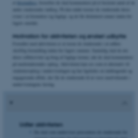
et
blogindlæg
, hvorefter de skal kommentere på et bestemt antal af de
andre studerendes indlæg. På den måde træner de studerende deres
evner i at formulere sig fagligt, og de får diskuteret emner inden for
fagets område.
Motivation for aktiviteten og ønsket udbytte
Formålet med aktiviteten er at træne de studerende i at udføre
skriftlig formidling inden for fagets rammer. Samtidig skal de øve
deres refleksivitet og brug af faglige termer, når de skal kommentere
på medstuderendes oplæg. Aktiviteten kan ses som et alternativ til
studenteroplæg i undervisningen og har ligeledes en inddragende og
engagerende effekt, der får de studerende til at være medvirkende i
undervisningens læring.
Udfør aktiviteten
Du skal som underviser præsentere de studerende for