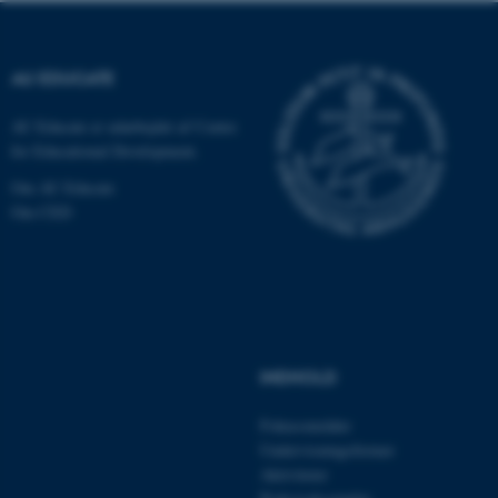
.au.dk
AU EDUCATE
AU Educate er udarbejdet af Centre
for Educational Development.
Om AU Educate
Om CED
ASP.NET_SessionId
Microsoft Corporation
.au.dk
INDHOLD
Fokusområder
JSESSIONID
Oracle Corporation
Undervisningsformer
.au.dk
Aktiviteter